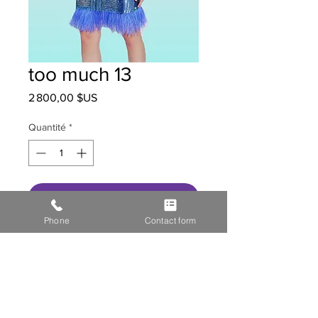
too much 13
Prix
2 800,00 $US
Quantité
*
Ajouter au panier
Phone
Contact form
HOME
STOR
E GALL
ERY
MEDIA
CONTACT US