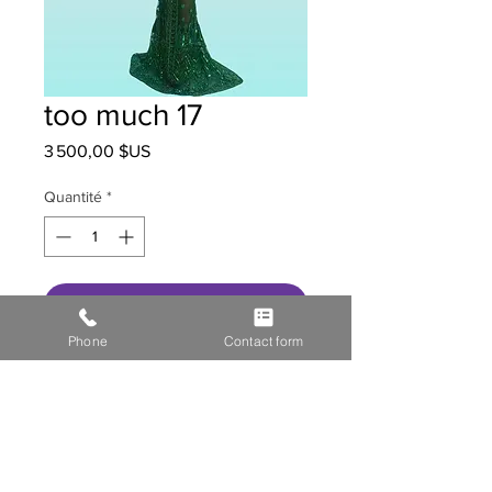
too much 17
Prix
3 500,00 $US
Quantité
*
Ajouter au panier
Phone
Contact form
HOME
STOR
E GALL
ERY
MEDIA
CONTACT US