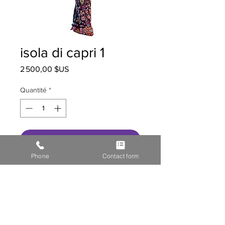
isola di capri 1
Prix
2 500,00 $US
Quantité
*
Ajouter au panier
Phone
Contact form
HOME
STOR
E GALL
ERY
MEDIA
CONTACT US